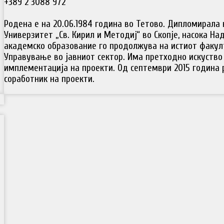
+389 2 3088 972
Родена е на 20.06.1984 година во Тетово. Дипломирала
Универзитет „Св. Кирил и Методиј“ во Скопје, насока На
академско образование го продолжува на истиот факул
Управување во јавниот сектор. Има претходно искуство
имплементација на проекти. Од септември 2015 година 
соработник на проекти.