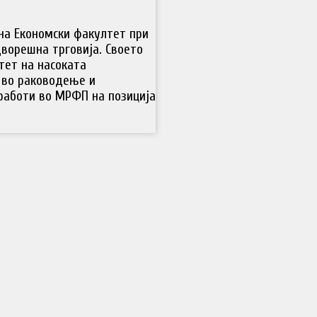
 на Економски факултет при
дворешна трговија. Своето
тет на насоката
 во раководење и
работи во МРФП на позиција