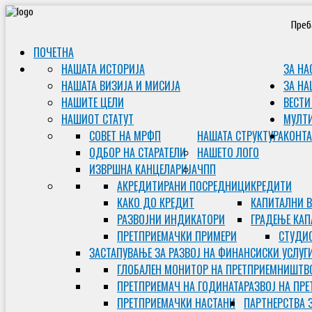
Преб
ПОЧЕТНА
НАШАТА ИСТОРИЈА
ЗА НА
НАШАТА ВИЗИЈА И МИСИЈА
ЗА НА
НАШИТЕ ЦЕЛИ
ВЕСТИ
НАШИОТ СТАТУТ
МУЛТ
СОВЕТ НА МРФП
НАШАТА СТРУКТУРА
КОНТА
ОДБОР НА СТАРАТЕЛИ
НАШЕТО ЛОГО
ИЗВРШНА КАНЦЕЛАРИЈА
ЧПП
АКРЕДИТИРАНИ ПОСРЕДНИЦИ
КРЕДИТИ
КАКО ДО КРЕДИТ
КАПИТАЛНИ 
РАЗВОЈНИ ИНДИКАТОРИ
ГРАДЕЊЕ КАП
ПРЕТПРИЕМАЧКИ ПРИМЕРИ
СТУДИС
ЗАСТАПУВАЊЕ ЗА РАЗВОЈ НА ФИНАНСИСКИ УСЛУГ
ГЛОБАЛЕН МОНИТОР НА ПРЕТПРИЕМНИШТВ
ПРЕТПРИЕМАЧ НА ГОДИНАТА
РАЗВОЈ НА ПР
ПРЕТПРИЕМАЧКИ НАСТАНИ
ПАРТНЕРСТВА 