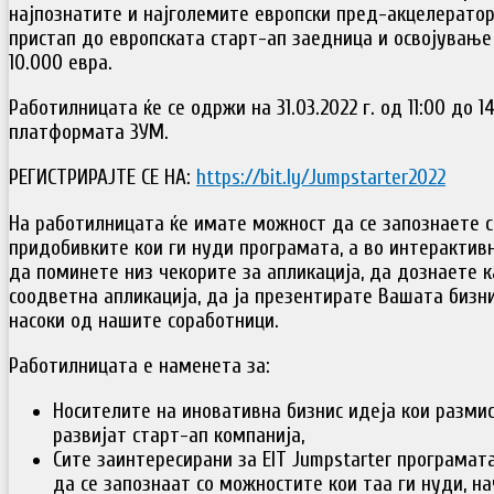
најпознатите и најголемите европски пред-акцелератор
пристап до европската старт-ап заедница и освојување
10.000 евра.
Работилницата ќе се одржи на 31.03.2022 г. од 11:00 до 14
платформата ЗУМ.
РЕГИСТРИРАЈТЕ СЕ НА:
https://bit.ly/Jumpstarter2022
На работилницата ќе имате можност да се запознаете с
придобивките кои ги нуди програмата, а во интерактив
да поминете низ чекорите за апликација, да дознаете 
соодветна апликација, да ја презентирате Вашата бизн
насоки од нашите соработници.
Работилницата е наменета за:
Носителите на иновативна бизнис идеја кои разми
развијат старт-ап компанија,
Сите заинтересирани за EIT Jumpstarter програмата
да се запознаат со можностите кои таа ги нуди, н