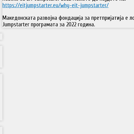
https://eitjumpstarter.eu/why-eit-jumpstarter/
Македонската развојна фондација за претпријатија е ло
Jumpstarter програмата за 2022 година.