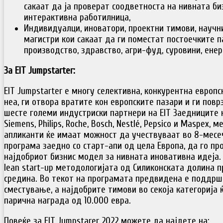
сакаат да ја проверат соодветноста на нивната би
интерактивна работилница,
Индивидуалци, иноватори, проектни тимови, научни
магистри кои сакаат да ги поместат постоечките п
производство, здравство, агри-фуд, суровини, ене
За EIT Jumpstarter:
EIT Jumpstarter е многу селективна, конкурентна европс
неа, ги отвора вратите кон европските пазари и ги пов
шесте големи индустриски партнери на EIT Заедниците к
Siemens, Philips, Roche, Bosch, Nestlé, Pepsico и Maspex,
апликанти ќе имаат можност да учествуваат во 8-месе
програма заедно со старт-апи од цела Европа, да го пр
најдобриот бизнис модел за нивната иновативна идеја. 
lean start-up методологијата од Силиконската долина 
средина. Во текот на програмата предвидена е поддрш
сместување, а најдобрите тимови во секоја категорија 
парична награда од 10.000 евра.
Повеќе за EIT Jumpstarer 2022 можете да најдете на: