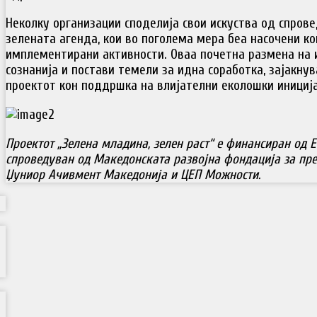
Неколку организации споделија свои искуства од спрове
зелената агенда, кои во поголема мера беа насочени к
имплементирани активности. Оваа почетна размена на 
сознанија и постави темели за идна соработка, зајакнув
проектот кон поддршка на влијателни еколошки инициј
Проектот „Зелена младина, зелен раст“ е финансиран од Е
спроведуван од Македонската развојна фондација за прет
Џуниор Ачивмент Македонија и ЦЕП Можности.