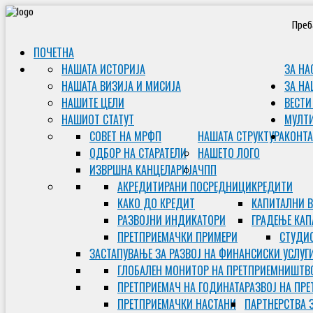
Преб
ПОЧЕТНА
НАШАТА ИСТОРИЈА
ЗА НА
НАШАТА ВИЗИЈА И МИСИЈА
ЗА НА
НАШИТЕ ЦЕЛИ
ВЕСТИ
НАШИОТ СТАТУТ
МУЛТ
СОВЕТ НА МРФП
НАШАТА СТРУКТУРА
КОНТА
ОДБОР НА СТАРАТЕЛИ
НАШЕТО ЛОГО
ИЗВРШНА КАНЦЕЛАРИЈА
ЧПП
АКРЕДИТИРАНИ ПОСРЕДНИЦИ
КРЕДИТИ
КАКО ДО КРЕДИТ
КАПИТАЛНИ 
РАЗВОЈНИ ИНДИКАТОРИ
ГРАДЕЊЕ КАП
ПРЕТПРИЕМАЧКИ ПРИМЕРИ
СТУДИС
ЗАСТАПУВАЊЕ ЗА РАЗВОЈ НА ФИНАНСИСКИ УСЛУГ
ГЛОБАЛЕН МОНИТОР НА ПРЕТПРИЕМНИШТВ
ПРЕТПРИЕМАЧ НА ГОДИНАТА
РАЗВОЈ НА ПР
ПРЕТПРИЕМАЧКИ НАСТАНИ
ПАРТНЕРСТВА 