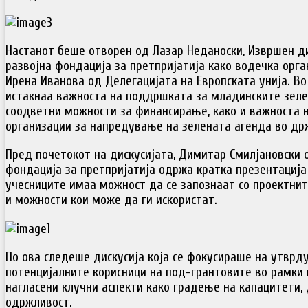
Настанот беше отворен од Лазар Неданоски, Извршен д
развојна фондација за претпријатија како водечка орга
Ирена Иванова од Делегацијата на Европската унија. Во
истакнаа важноста на поддршката за младинските зеле
соодветни можности за финансирање, како и важноста 
организации за напредување на зелената агенда во др
Пред почетокот на дискусијата, Димитар Смилјановски 
фондација за претпријатија одржа кратка презентација 
учесниците имаа можност да се запознаат со проектнит
и можности кои може да ги искористат.
По ова следеше дискусија која се фокусираше на утврд
потенцијалните корисници на под-грантовите во рамки 
нагласени клучни аспекти како градење на капацитети, 
одржливост.