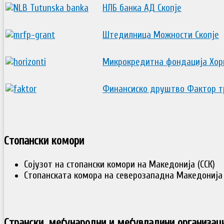
НЛБ банка АД Скопје
Штедилница Можности Скопје
Микрокредитна фондација Хори
Финансиско друштво Фактор тр
Стопански комори
Сојузот на стопански комори на Македонија (ССК)
Стопанската комора на северозападна Македонија 
Странски, меѓународни и меѓувладини организац