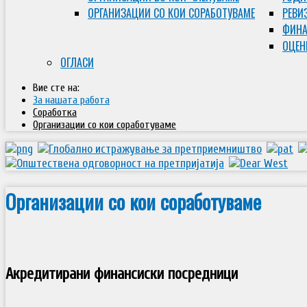
ОРГАНИЗАЦИИ СО КОИ СОРАБОТУВАМЕ
РЕВИ
ФИНА
ОЦЕН
ОГЛАСИ
Вие сте на:
За нашата работа
Соработка
Организации со кои соработуваме
Организации со кои соработуваме
Акредитирани финансиски посредници