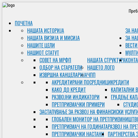
Преб
ПОЧЕТНА
НАШАТА ИСТОРИЈА
ЗА НА
НАШАТА ВИЗИЈА И МИСИЈА
ЗА НА
НАШИТЕ ЦЕЛИ
ВЕСТИ
НАШИОТ СТАТУТ
МУЛТ
СОВЕТ НА МРФП
НАШАТА СТРУКТУРА
КОНТА
ОДБОР НА СТАРАТЕЛИ
НАШЕТО ЛОГО
ИЗВРШНА КАНЦЕЛАРИЈА
ЧПП
АКРЕДИТИРАНИ ПОСРЕДНИЦИ
КРЕДИТИ
КАКО ДО КРЕДИТ
КАПИТАЛНИ 
РАЗВОЈНИ ИНДИКАТОРИ
ГРАДЕЊЕ КАП
ПРЕТПРИЕМАЧКИ ПРИМЕРИ
СТУДИС
ЗАСТАПУВАЊЕ ЗА РАЗВОЈ НА ФИНАНСИСКИ УСЛУГ
ГЛОБАЛЕН МОНИТОР НА ПРЕТПРИЕМНИШТВ
ПРЕТПРИЕМАЧ НА ГОДИНАТА
РАЗВОЈ НА ПР
ПРЕТПРИЕМАЧКИ НАСТАНИ
ПАРТНЕРСТВА 