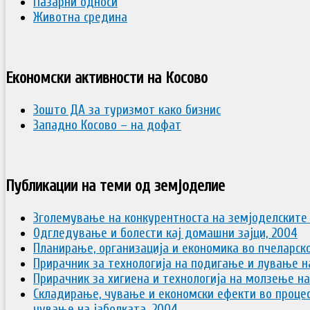
Пазарни односи
Животна средина
Економски активности на Косово
Зошто ДА за туризмот како бизнис
Западно Косово – на дофат
Публикации на теми од земјоделие
Зголемување на конкурентноста на земјоделските
Одгледување и болести кај домашни зајци, 2004
Планирање, организација и економика во пчеларск
Прирачник за технологија на подигање и лување на
Прирачник за хигиена и технологија на молзење на
Складирање, чување и економски ефекти во процес
чување на јаболката, 2004