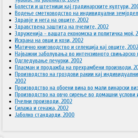
Болести и штетници кај градинарските култури, 20
Водење сметководство на индивидуални земјоделс
Здравје и нега на овците, 2002
Здравствена заштита на пчелите, 2002
Здруженија - вашата економска и политичка моќ, 
Исхрана на овци и кози, 2002
Матично книговодство и селекција кај овците, 200
Најважни заболувања во интензивното свињарско 
Одгледување печурки, 2002
Пласман и продажба на прехрамбени производи, 2
Производство на гроздови ракии кај индивидуални
2002
Производство на обоени вина во мали винарски виз
Производство на овчо сирење во домашни услови и
Пчелни производи, 2002
Силажа и сенажа, 2002
Јаболко стандарди, 2000