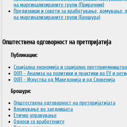
на маргинализираните групи (Прирачник)
Предизвици и совети за вработување, домување, 
на маргинализираните групи (Брошура)
Општествена одговорност на претпријатија
Публикации:
Социјална економија и социјално претприемништв
ООП - Анализа на политики и практики во ЕУ и рег
ООП - Искуства од Македонија и од Словенија
Брошури:
Општествена одговорност на претпријатијата
Вложување во заедницата
Етичко управување
Односи со вработените