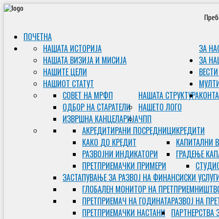
Преб
ПОЧЕТНА
НАШАТА ИСТОРИЈА
ЗА НА
НАШАТА ВИЗИЈА И МИСИЈА
ЗА НА
НАШИТЕ ЦЕЛИ
ВЕСТИ
НАШИОТ СТАТУТ
МУЛТ
СОВЕТ НА МРФП
НАШАТА СТРУКТУРА
КОНТА
ОДБОР НА СТАРАТЕЛИ
НАШЕТО ЛОГО
ИЗВРШНА КАНЦЕЛАРИЈА
ЧПП
АКРЕДИТИРАНИ ПОСРЕДНИЦИ
КРЕДИТИ
КАКО ДО КРЕДИТ
КАПИТАЛНИ 
РАЗВОЈНИ ИНДИКАТОРИ
ГРАДЕЊЕ КАП
ПРЕТПРИЕМАЧКИ ПРИМЕРИ
СТУДИС
ЗАСТАПУВАЊЕ ЗА РАЗВОЈ НА ФИНАНСИСКИ УСЛУГ
ГЛОБАЛЕН МОНИТОР НА ПРЕТПРИЕМНИШТВ
ПРЕТПРИЕМАЧ НА ГОДИНАТА
РАЗВОЈ НА ПР
ПРЕТПРИЕМАЧКИ НАСТАНИ
ПАРТНЕРСТВА 