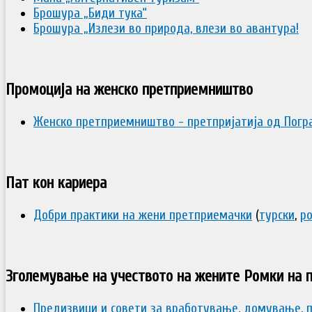
Брошура „Биди тука“
Брошура „Излези во природа, влези во авантура!
Промоција на женско претприемништво
Женско претприемништво - претпријатија од Погр
Пат кон кариера
Добри практики на жени претприемачки
(
турски
,
р
Зголемување на учеството на жените Ромки на п
Предизвици и совети за вработување, домување, 