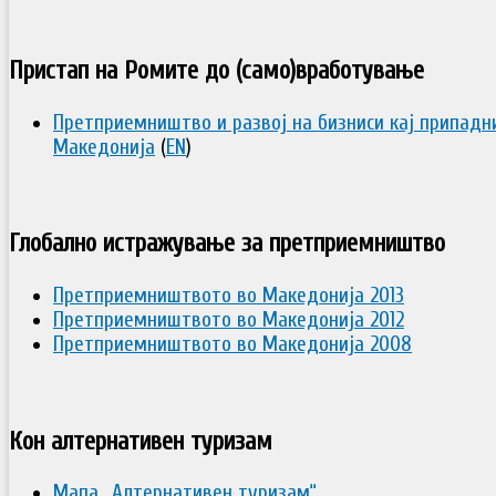
Пристап на Ромите до (само)вработување
Претприемништво и развој на бизниси кај припадн
Македонија
(
EN
)
Глобално истражување за претприемништво
Претприемништвото во Македонија 2013
Претприемништвото во Македонија 2012
Претприемништвото во Македонија 2008
Кон алтернативен туризам
Мапа „Алтернативен туризам“