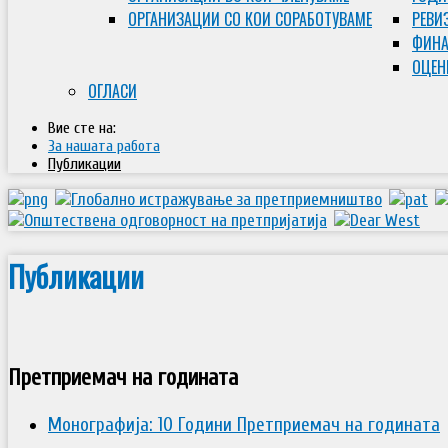
ОРГАНИЗАЦИИ СО КОИ СОРАБОТУВАМЕ
РЕВИ
ФИНА
ОЦЕН
ОГЛАСИ
Вие сте на:
За нашата работа
Публикации
Публикации
Претприемач на годината
Монографија: 10 Години Претприемач на годината