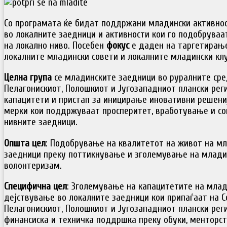
Со програмата ќе бидат поддржани младински активнос
во локалните заедници и активности кои го подобрува
на локално ниво. Посебен
фокус
е даден на таргетирање
локалните младински совети и локалните младински кл
Целна група
се младинските заедници во руралните сре
Пелагонискиот, Полошкиот и Југозападниот плански рег
капацитети и пристап за иницирање иновативни решениј
мерки кои поддржуваат просперитет, вработување и соц
нивните заедници.
Општа цел
: Подобрување на квалитетот на живот на м
заедници преку поттикнување и зголемување на млади
волонтеризам.
Специфична цел
: Зголемување на капацитетите на млад
дејствување во локалните заедници кои припаѓаат на С
Пелагонискиот, Полошкиот и Југозападниот плански рег
финансиска и техничка поддршка преку обуки, менторс