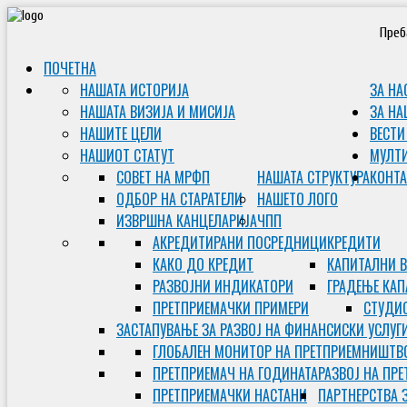
Преб
ПОЧЕТНА
НАШАТА ИСТОРИЈА
ЗА НА
НАШАТА ВИЗИЈА И МИСИЈА
ЗА НА
НАШИТЕ ЦЕЛИ
ВЕСТИ
НАШИОТ СТАТУТ
МУЛТ
СОВЕТ НА МРФП
НАШАТА СТРУКТУРА
КОНТА
ОДБОР НА СТАРАТЕЛИ
НАШЕТО ЛОГО
ИЗВРШНА КАНЦЕЛАРИЈА
ЧПП
АКРЕДИТИРАНИ ПОСРЕДНИЦИ
КРЕДИТИ
КАКО ДО КРЕДИТ
КАПИТАЛНИ 
РАЗВОЈНИ ИНДИКАТОРИ
ГРАДЕЊЕ КАП
ПРЕТПРИЕМАЧКИ ПРИМЕРИ
СТУДИС
ЗАСТАПУВАЊЕ ЗА РАЗВОЈ НА ФИНАНСИСКИ УСЛУГ
ГЛОБАЛЕН МОНИТОР НА ПРЕТПРИЕМНИШТВ
ПРЕТПРИЕМАЧ НА ГОДИНАТА
РАЗВОЈ НА ПР
ПРЕТПРИЕМАЧКИ НАСТАНИ
ПАРТНЕРСТВА 