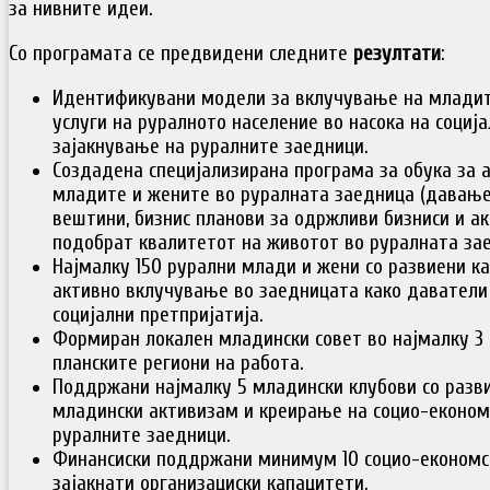
за нивните идеи.
Со програмата се предвидени следните
резултати
:
Идентификувани модели за вклучување на младит
услуги на руралното население во насока на социј
зајакнување на руралните заедници.
Создадена специјализирана програма за обука за 
младите и жените во руралната заедница (давање 
вештини, бизнис планови за одржливи бизниси и ак
подобрат квалитетот на животот во руралната зае
Најмалку 150 рурални млади и жени со развиени к
активно вклучување во заедницата како даватели 
социјални претпријатија.
Формиран локален младински совет во најмалку 3
планските региони на работа.
Поддржани најмалку 5 младински клубови со разв
младински активизам и креирање на социо-економ
руралните заедници.
Финансиски поддржани минимум 10 социо-економс
зајакнати организациски капацитети.