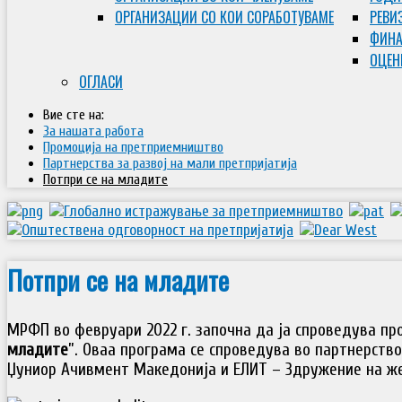
ОРГАНИЗАЦИИ СО КОИ СОРАБОТУВАМЕ
РЕВИ
ФИНА
ОЦЕН
ОГЛАСИ
Вие сте на:
За нашата работа
Промоција на претприемништво
Партнерства за развој на мали претпријатија
Потпри се на младите
Потпри се на младите
MРФП во февруари 2022 г. започна да ја спроведува про
младите
”. Оваа програма се спроведува во партнерство
Џуниор Ачивмент Македонија и ЕЛИТ – Здружение на ж