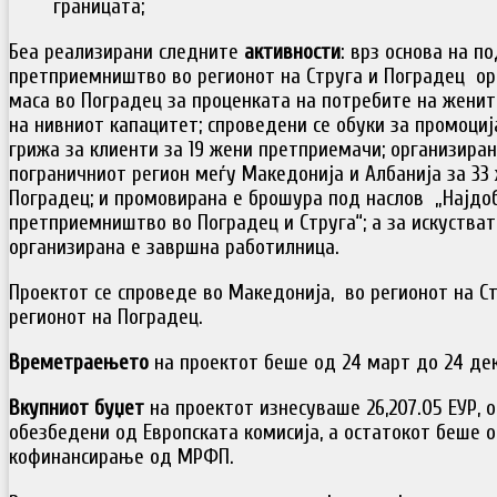
границата;
Беа реализирани следните
активности
: врз основа на п
претприемништво во регионот на Струга и Поградец ор
маса во Поградец за проценката на потребите на жени
на нивниот капацитет; спроведени се обуки за промоциј
грижа за клиенти за 19 жени претприемачи; организиран
пограничниот регион меѓу Македонија и Албанија за 33 
Поградец; и промовирана е брошура под наслов „Најдо
претприемништво во Поградец и Струга“; а за искустват
организирана е завршна работилница.
Проектот се спроведе во Македонија, во регионот на Ст
регионот на Поградец.
Времетраењето
на проектот беше од 24 март до 24 дек
Вкупниот буџет
на проектот изнесуваше 26,207.05 ЕУР, 
обезбедени од Европската комисија, а остатокот беше 
кофинансирање од МРФП.