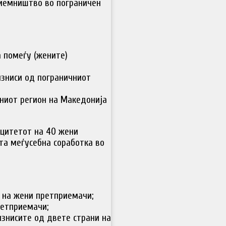
риемништво во пограничен
 помеѓу (жените)
изниси од пограничниот
ниот регион на Македонија
ацитетот на 40 жени
та меѓусебна соработка во
 на жени претприемачи;
ретприемачи;
изнисите од двете страни на