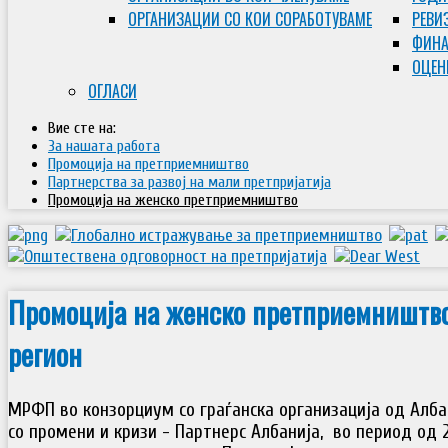
ОРГАНИЗАЦИИ СО КОИ СОРАБОТУВАМЕ
РЕВИ
ФИНА
ОЦЕН
ОГЛАСИ
Вие сте на:
За нашата работа
Промоција на претприемништво
Партнерства за развој на мали претпријатија
Промоција на женско претприемништво
Промоција на женско претприемништво
регион
МРФП во конзорциум со граѓанска организација од Алб
со промени и кризи - Партнерс Албанија, во период од 