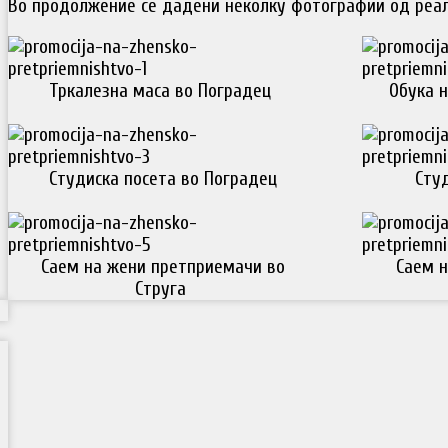
Во продолжение се дадени неколку фотографии од реал
Тркалезна маса во Поградец
Обука н
Студиска посета во Поградец
Студ
Саем на жени претприемачи во
Саем н
Струга