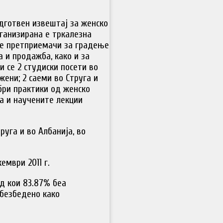
одготвен извештај за женско
ганизирана е тркалезна
те претприемачи за градење
а и продажба, како и за
и се 2 студиски посети во
жени; 2 саеми во Струга и
бри практики од женско
а и научените лекции
руга и во Албанија, во
ември 2011 г.
од кои 83.87% беа
обезбедено како