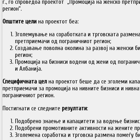
г., го спроведоа проектот „Промоција на женско претп
регион“.
Општите цели
на проектот беа:
Зголемување на соработката и трговската размена
претприемачи од пограничниот регион;
Создавање поволна околина за развој на женски б
регион;
Промоција на бизниси водени од жени од погранич
и Албанија.
Специфичната цел
на проектот беше да се зголеми кап
претприемачи за промоција на нивните бизниси и нивна
пограничниот регион.
Постигнати се следните
резултати
:
Подобрено знаење и капацитети за водење бизнис
Подобрени промотивните активности на жените п
Зголемена соработка и трговска размена помеѓу б