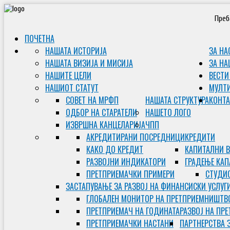
Преб
ПОЧЕТНА
НАШАТА ИСТОРИЈА
ЗА НА
НАШАТА ВИЗИЈА И МИСИЈА
ЗА НА
НАШИТЕ ЦЕЛИ
ВЕСТИ
НАШИОТ СТАТУТ
МУЛТ
СОВЕТ НА МРФП
НАШАТА СТРУКТУРА
КОНТА
ОДБОР НА СТАРАТЕЛИ
НАШЕТО ЛОГО
ИЗВРШНА КАНЦЕЛАРИЈА
ЧПП
АКРЕДИТИРАНИ ПОСРЕДНИЦИ
КРЕДИТИ
КАКО ДО КРЕДИТ
КАПИТАЛНИ 
РАЗВОЈНИ ИНДИКАТОРИ
ГРАДЕЊЕ КАП
ПРЕТПРИЕМАЧКИ ПРИМЕРИ
СТУДИС
ЗАСТАПУВАЊЕ ЗА РАЗВОЈ НА ФИНАНСИСКИ УСЛУГ
ГЛОБАЛЕН МОНИТОР НА ПРЕТПРИЕМНИШТВ
ПРЕТПРИЕМАЧ НА ГОДИНАТА
РАЗВОЈ НА ПР
ПРЕТПРИЕМАЧКИ НАСТАНИ
ПАРТНЕРСТВА 