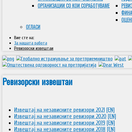
ОРГАНИЗАЦИИ СО КОИ СОРАБОТУВАМЕ
РЕВИ
ФИНА
ОЦЕН
ОГЛАСИ
Вие сте на:
За нашата работа
Ревизорски извештаи
Ревизорски извештаи
Извештај на независните ревизори 2021
[EN]
Извештај на независните ревизори 2020
[EN]
Извештај на независните ревизори 2019
[EN]
Извештај на независните ревизори 2018
[EN]