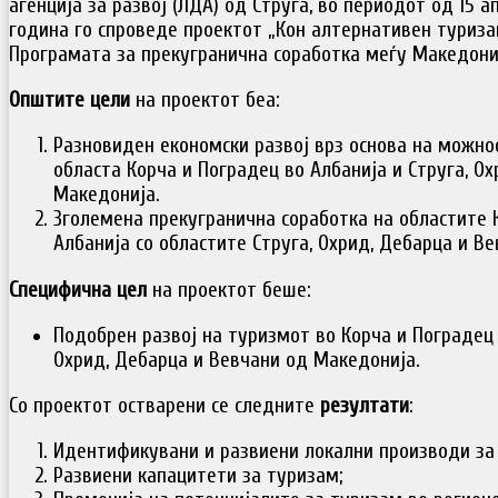
агенција за развој (ЛДА) од Струга, во периодот од 15 а
година го спроведе проектот „Кон алтернативен туриза
Програмата за прекугранична соработка меѓу Македониј
Општите цели
на проектот беа:
Разновиден економски развој врз основа на можно
областа Корча и Поградец во Албанија и Струга, О
Македонија.
Зголемена прекугранична соработка на областите 
Албанија со областите Струга, Охрид, Дебарца и В
Специфична цел
на проектот беше:
Подобрен развој на туризмот во Корча и Поградец 
Охрид, Дебарца и Вевчани од Македонија.
Со проектот остварени се следните
резултати
:
Идентификувани и развиени локални производи за 
Развиени капацитети за туризам;