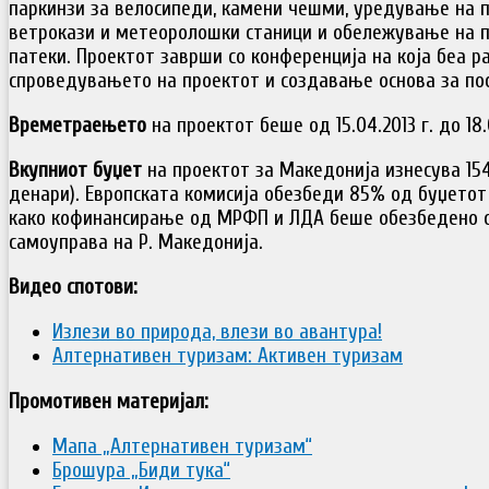
паркинзи за велосипеди, камени чешми, уредување на п
ветрокази и метеоролошки станици и обележување на п
патеки. Проектот заврши со конференција на која беа р
спроведувањето на проектот и создавање основа за по
Времетраењето
на проектот беше од 15.04.2013 г. до 18.0
Вкупниот буџет
на проектот за Македонија изнесува 154.
денари). Европската комисија обезбеди 85% од буџетот 
како кофинансирање од МРФП и ЛДА беше обезбедено о
самоуправа на Р. Македонија.
Видео спотови:
Излези во природа, влези во авантура!
Алтернативен туризам: Активен туризам
Промотивен материјал:
Мапа „Алтернативен туризам“
Брошура „Биди тука“