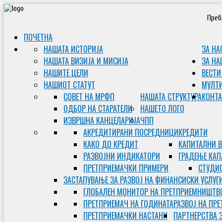
Преб
ПОЧЕТНА
НАШАТА ИСТОРИЈА
ЗА НА
НАШАТА ВИЗИЈА И МИСИЈА
ЗА НА
НАШИТЕ ЦЕЛИ
ВЕСТИ
НАШИОТ СТАТУТ
МУЛТ
СОВЕТ НА МРФП
НАШАТА СТРУКТУРА
КОНТА
ОДБОР НА СТАРАТЕЛИ
НАШЕТО ЛОГО
ИЗВРШНА КАНЦЕЛАРИЈА
ЧПП
АКРЕДИТИРАНИ ПОСРЕДНИЦИ
КРЕДИТИ
КАКО ДО КРЕДИТ
КАПИТАЛНИ 
РАЗВОЈНИ ИНДИКАТОРИ
ГРАДЕЊЕ КАП
ПРЕТПРИЕМАЧКИ ПРИМЕРИ
СТУДИС
ЗАСТАПУВАЊЕ ЗА РАЗВОЈ НА ФИНАНСИСКИ УСЛУГ
ГЛОБАЛЕН МОНИТОР НА ПРЕТПРИЕМНИШТВ
ПРЕТПРИЕМАЧ НА ГОДИНАТА
РАЗВОЈ НА ПР
ПРЕТПРИЕМАЧКИ НАСТАНИ
ПАРТНЕРСТВА 