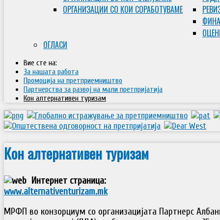
ОРГАНИЗАЦИИ СО КОИ СОРАБОТУВАМЕ
РЕВИ
ФИНА
ОЦЕН
ОГЛАСИ
Вие сте на:
За нашата работа
Промоција на претприемништво
Партнерства за развој на мали претпријатија
Кон алтернативен туризам
Кон алтернативен туризам
Интернет страница:
www.alternativenturizam.mk
МРФП во конзорциум со организацијата Партнерс Албан