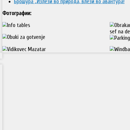
Брошура „Излези во природа, влези во авантура!
Фотографии: