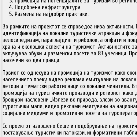
Промоција на потенцијалите за туризам во регионо
Подобрена инфраструктура;
Размена на најдобри практики.
Во рамките на проектот се спроведоа низа активности. 
идентификација на локални туристички атракции и фоку
велосипедизам, параглајдинг и риболов, а опфати и по
храна и еколошки аспекти на туризмот. Активностите з
вклучуваа обуки и разменски посети за 83 учесници. П
насочени во два правци.
Првиот се однесува на промоција на туризмот како еко
населението преку видео реклами емитувани на локал
летоци и тематски работилници со локални чинители. В
промоција на туристичките производи и регионот како 
брошури насловени „Излези во природа, влези во аванту
туристички мапи, видео реклами емитувани на национал
социјални медиуми и промотивни посети за туроператор
Со проектот извршено беше и подобрување на туристи
поставување туристички патокази, информативни табли,