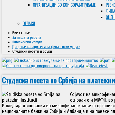
ОРГАНИЗАЦИИ СО КОИ СОРАБОТУВАМЕ
РЕВИ
ФИНА
ОЦЕН
ОГЛАСИ
Вие сте на:
За нашата работа
Финансиски услуги
Градење капацитети за финансиски услуги
Студиски посети и обуки
Студиска посета во Србија на платежн
Сојузот на микрофинан
основач е и МРФП, во
Инклузија и иновации во микрофинансирањето организи
националните банки на Србија и Албанија и на повеќе п