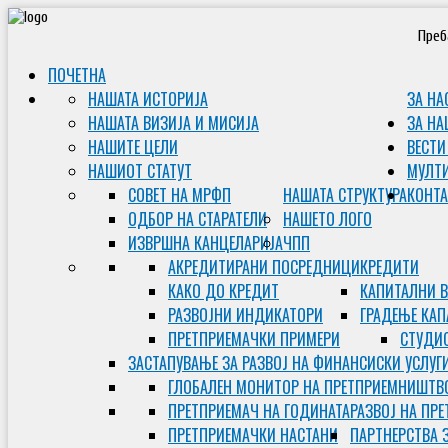
Преб
ПОЧЕТНА
НАШАТА ИСТОРИЈА
ЗА НА
НАШАТА ВИЗИЈА И МИСИЈА
ЗА НА
НАШИТЕ ЦЕЛИ
ВЕСТИ
НАШИОТ СТАТУТ
МУЛТ
СОВЕТ НА МРФП
НАШАТА СТРУКТУРА
КОНТА
ОДБОР НА СТАРАТЕЛИ
НАШЕТО ЛОГО
ИЗВРШНА КАНЦЕЛАРИЈА
ЧПП
АКРЕДИТИРАНИ ПОСРЕДНИЦИ
КРЕДИТИ
КАКО ДО КРЕДИТ
КАПИТАЛНИ 
РАЗВОЈНИ ИНДИКАТОРИ
ГРАДЕЊЕ КАП
ПРЕТПРИЕМАЧКИ ПРИМЕРИ
СТУДИС
ЗАСТАПУВАЊЕ ЗА РАЗВОЈ НА ФИНАНСИСКИ УСЛУГ
ГЛОБАЛЕН МОНИТОР НА ПРЕТПРИЕМНИШТВ
ПРЕТПРИЕМАЧ НА ГОДИНАТА
РАЗВОЈ НА ПР
ПРЕТПРИЕМАЧКИ НАСТАНИ
ПАРТНЕРСТВА 