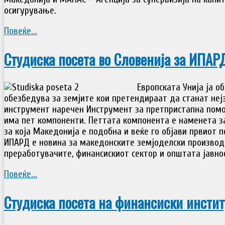
осигурување.
Повеќе...
Студиска посета во Словенија за ИПАР
Европската Унија ја 
обезбедува за земјите кои претендираат да станат неј
инструмент наречен Инструмент за претпристапна пом
има пет компоненти. Петтата компонента е наменета за
за која Македонија е подобна и веќе го објави првиот п
ИПАРД е новина за македонските земјоделски производ
преработувачите, финансискиот сектор и општата јавно
Повеќе...
Студиска посета на финансиски инстит