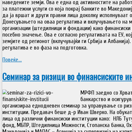
наведените земји. Ова е една од активностите на рабо
за платежни услуги со која покрај банките во Македониј
да ја вршат и други правни лица доколку исполнуваат 
Донесувањето на оваа регулатива и вклучувањето на 
организации (штедилници и фондации) како финансиски
посебно значење. Ова е согласно регулативата на ЕУ, ко
земјите од регионот (вклучувајќи ги Србија и Албанија).
регулатива е во фаза на подготовка.
Повеќе...
Семинар за ризици во финансиските и
МРФП заедно со Хрват
банкарство и осигурува
организираа еднодневен семинар за управување со риз
институции. Предавач беше д-р Иван Шверко. На обукат
лица од различни финансиски институции како: НЛБ Туту
фонд, МБПР, Штедилница Можности, Стопанска банка, Ох
Македонија и МАПАС – Агенција за супервизија на капи