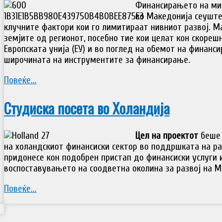
Финансирањето на мик
во Македонија сеуште
клучните фактори кои го лимитираат нивниот развој. М
земјите од регионот, посебно тие кои целат кон скореш
Европската унија (ЕУ) и во поглед на обемот на финанс
широчината на инструментите за финансирање.
Повеќе...
Студиска посета во Холандија
Цел на проектот
беше 
на холандскиот финансиски сектор во поддршката на ра
придонесе кон подобрен пристап до финансиски услуги
воспоставувањето на соодветна околина за развој на 
Повеќе...