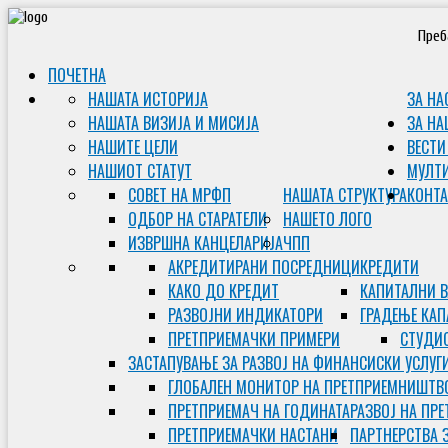
Преб
ПОЧЕТНА
НАШАТА ИСТОРИЈА
ЗА НА
НАШАТА ВИЗИЈА И МИСИЈА
ЗА НА
НАШИТЕ ЦЕЛИ
ВЕСТИ
НАШИОТ СТАТУТ
МУЛТ
СОВЕТ НА МРФП
НАШАТА СТРУКТУРА
КОНТА
ОДБОР НА СТАРАТЕЛИ
НАШЕТО ЛОГО
ИЗВРШНА КАНЦЕЛАРИЈА
ЧПП
АКРЕДИТИРАНИ ПОСРЕДНИЦИ
КРЕДИТИ
КАКО ДО КРЕДИТ
КАПИТАЛНИ 
РАЗВОЈНИ ИНДИКАТОРИ
ГРАДЕЊЕ КАП
ПРЕТПРИЕМАЧКИ ПРИМЕРИ
СТУДИС
ЗАСТАПУВАЊЕ ЗА РАЗВОЈ НА ФИНАНСИСКИ УСЛУГ
ГЛОБАЛЕН МОНИТОР НА ПРЕТПРИЕМНИШТВ
ПРЕТПРИЕМАЧ НА ГОДИНАТА
РАЗВОЈ НА ПР
ПРЕТПРИЕМАЧКИ НАСТАНИ
ПАРТНЕРСТВА 