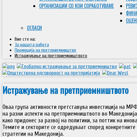
ОРГАНИЗАЦИИ СО КОИ СОРАБОТУВАМЕ
РЕВИ
ФИНА
ОЦЕН
ОГЛАСИ
Вие сте на:
За нашата работа
Промоција на претприемништво
Истражување на претприемништвото
Истражување на претприемништвото
Оваа група активности претставува инвестиција на МР
на разни аспекти на претприемништвото во Македонија (
како придонес за развој на политики, за поттик на ино
Темите и секторите се одредуваат според конкретните 
стратегии на Македонија.