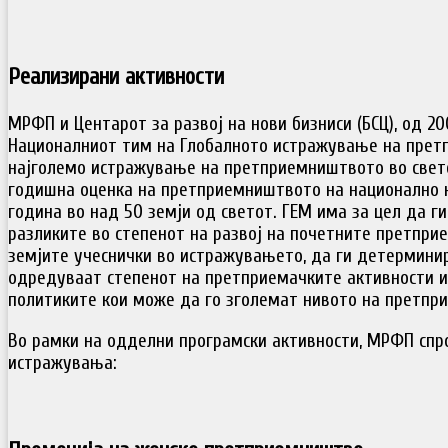
Реализирани активности
МРФП и Центарот за развој на нови бизниси (БСЦ), од 2
Националниот тим на Глобалното истражување на прет
најголемо истражување на претприемништвото во свето
годишна оценка на претприемништвото на национално ни
година во над 50 земји од светот. ГЕМ има за цел да г
разликите во степенот на развој на почетните претпри
земјите учеснички во истражувањето, да ги детермини
одредуваат степенот на претприемачките активности и
политиките кои може да го зголемат нивото на претпр
Во рамки на одделни програмски активности, МРФП спр
истражувања: