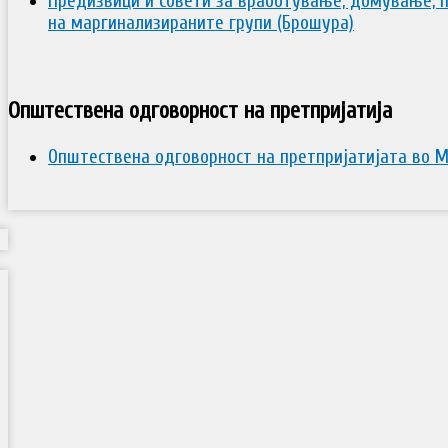
Предизвици и совети за вработување, домување, 
на маргинализираните групи (Брошура)
Општествена одговорност на претпријатија
Општествена одговорност на претпријатијата во 