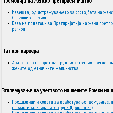
Промоција на женско претприемништво
Извештај од истражувањето за состојбата на жен
Струшкиот регион
База на податоци за Претпријатија на жени претп
регион
Пат кон кариера
Анализа на пазарот на труд во источниот регион н
жените од етничките малцинства
Зголемување на учеството на жените Ромки на п
Предизвици и совети за вработување, домување, 
на маргинализираните групи (Прирачник)