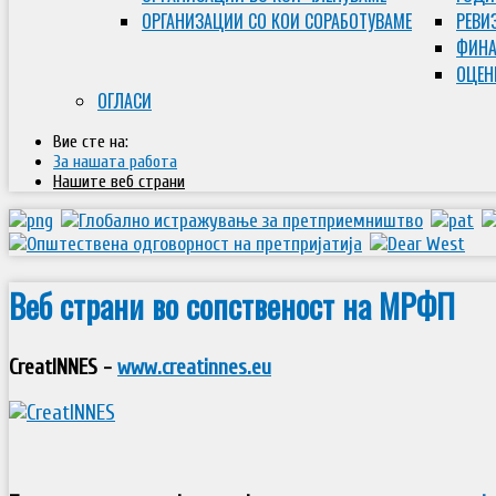
ОРГАНИЗАЦИИ СО КОИ СОРАБОТУВАМЕ
РЕВИ
ФИНА
ОЦЕН
ОГЛАСИ
Вие сте на:
За нашата работа
Нашите веб страни
Веб страни во сопственост на МРФП
CreatINNES -
www.creatinnes.eu