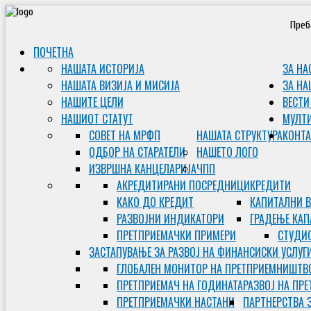
Преб
ПОЧЕТНА
НАШАТА ИСТОРИЈА
ЗА НА
НАШАТА ВИЗИЈА И МИСИЈА
ЗА НА
НАШИТЕ ЦЕЛИ
ВЕСТИ
НАШИОТ СТАТУТ
МУЛТ
СОВЕТ НА МРФП
НАШАТА СТРУКТУРА
КОНТА
ОДБОР НА СТАРАТЕЛИ
НАШЕТО ЛОГО
ИЗВРШНА КАНЦЕЛАРИЈА
ЧПП
АКРЕДИТИРАНИ ПОСРЕДНИЦИ
КРЕДИТИ
КАКО ДО КРЕДИТ
КАПИТАЛНИ 
РАЗВОЈНИ ИНДИКАТОРИ
ГРАДЕЊЕ КАП
ПРЕТПРИЕМАЧКИ ПРИМЕРИ
СТУДИС
ЗАСТАПУВАЊЕ ЗА РАЗВОЈ НА ФИНАНСИСКИ УСЛУГ
ГЛОБАЛЕН МОНИТОР НА ПРЕТПРИЕМНИШТВ
ПРЕТПРИЕМАЧ НА ГОДИНАТА
РАЗВОЈ НА ПР
ПРЕТПРИЕМАЧКИ НАСТАНИ
ПАРТНЕРСТВА 