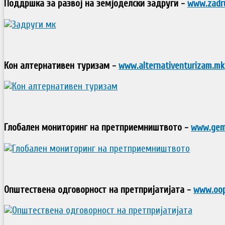
Поддршка за развој на земјоделски задруги -
www.zadr
Кон алтернативен туризам -
www.alternativenturizam.mk
Глобален мониторинг на претприемништвото -
www.gem
Општествена одговорност на претпријатијата -
www.oo