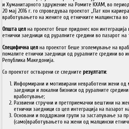
и Хуманитарното здружение на Ромите КХАМ, во периодо
20 мај 2016 г. го спроведуваа проектот „Пат кон карие
вработувањето на жените од етничките малцинства во 
Општа цел
на проектот беше придонес кон интеграција
етнички заедници од руралните средини во пазарот на 
Специфична цел
на проектот беше зголемување на враб
помалите етнички заедници од руралните средини во и
Република Македонија.
Со проектот остварени се следните
резултати
:
Информирани и мотивирани невработени жени од 
заедници и локални бизниси од руралните средини 
вработување;
Развиени стручни и претприемачки вештини на же
етнички заедници со цел интеграција на пазарот на
Основани и поддржани групи за застапување за пр
(само)вработувањето на жени од малцински етнич