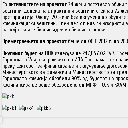
Со
активностите на проектот
34 жени посетуваа обуки з
вештини, додека пак, практични вештини стекнаа 72 же
претпријатија. Околу 120 жени беа вклучени во обуките
комуникациски вештини. Еден дел од нив ги искористија
развија своите бизнис идеи во бизнис планови.
Времетраењето на проектот
беше од 06.11.2012 г. до 20.
Вкупниот буџет
на ППК изнесуваше 247,857.02 ЕУР. Про
Европската Унија во рамките на ИПА Програмата за разв
преку Секторот за финансирање и склучување договор
Министерството за финансии и Министерството за труд 
Европската комисија обезбеди 90% од буџетот на проект
кофинансирање беше обезбедено од МРФП, ССК и КХАМ.