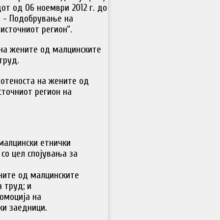
т од 06 ноември 2012 г. до
ра - Подобрување на
источниот регион“.
 на жените од малцинските
труд.
отеноста на жените од
сточниот регион на
малцински етнички
со цел спојувања за
ните од малцинските
 труд; и
омоција на
ки заедници.