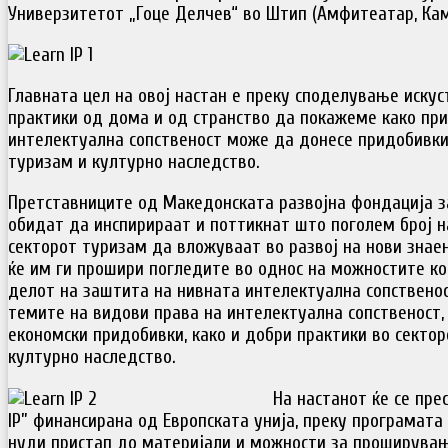
Универзитетот „Гоце Делчев“ во Штип (Амфитеатар, Кам
Главната цел на овој настан е преку споделување искус
практики од дома и од странство да покажеме како пр
интелектуална сопственост може да донесе придобивки
туризам и културно наследство.
Претставниците од Македонската развојна фондација за
обидат да инспирираат и поттикнат што поголем број н
секторот туризам да вложуваат во развој на нови знае
ќе им ги прошири погледите во однос на можностите ко
делот на заштита на нивната интелектуална сопствено
темите на видови права на интелектуална сопственост,
економски придобивки, како и добри практики во сектор
културно наследство.
На настанот ќе се пре
IP” финансирана од Европската унија, преку програмата
нуди пристап до материјали и можности за проширувањ