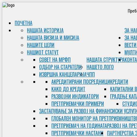
Преб
ПОЧЕТНА
НАШАТА ИСТОРИЈА
ЗА НА
НАШАТА ВИЗИЈА И МИСИЈА
ЗА НА
НАШИТЕ ЦЕЛИ
ВЕСТИ
НАШИОТ СТАТУТ
МУЛТ
СОВЕТ НА МРФП
НАШАТА СТРУКТУРА
КОНТА
ОДБОР НА СТАРАТЕЛИ
НАШЕТО ЛОГО
ИЗВРШНА КАНЦЕЛАРИЈА
ЧПП
АКРЕДИТИРАНИ ПОСРЕДНИЦИ
КРЕДИТИ
КАКО ДО КРЕДИТ
КАПИТАЛНИ 
РАЗВОЈНИ ИНДИКАТОРИ
ГРАДЕЊЕ КАП
ПРЕТПРИЕМАЧКИ ПРИМЕРИ
СТУДИС
ЗАСТАПУВАЊЕ ЗА РАЗВОЈ НА ФИНАНСИСКИ УСЛУГ
ГЛОБАЛЕН МОНИТОР НА ПРЕТПРИЕМНИШТВ
ПРЕТПРИЕМАЧ НА ГОДИНАТА
РАЗВОЈ НА ПР
ПРЕТПРИЕМАЧКИ НАСТАНИ
ПАРТНЕРСТВА 