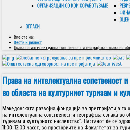
ОРГАНИЗАЦИИ СО КОИ СОРАБОТУВАМЕ
РЕВИ
ФИНА
ОЦЕН
ОГЛАСИ
Вие сте на:
Вести и јавност
Права на интелектуална сопственост и географска ознака во о
Права на интелектуална сопственост и 
во областа на културниот туризам и ку
Македонската развојна фондација за претпријатија го 
на интелектуална сопственост и географска ознака во о
туризам и културното наследство“. Настанот ќе се одржи
11:00-12:00 часот, во просториите на Факултетот за тур