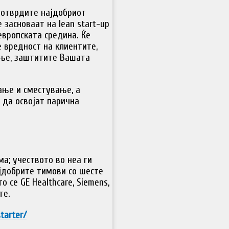
 потврдите најдобриот
 засноваат на lean start-up
вропската средина. Ќе
е вредност на клиентите,
ање, заштитите Вашата
ање и сместување, а
 да освојат парична
ма; учеството во неа ги
ајдобрите тимови со шесте
 се GE Healthcare, Siemens,
те.
tarter/