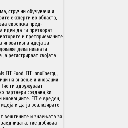
ма, стручни обучувачи и
рите експерти во областа,
ваа европска пред-
а идеи да ги претворат
оваторите и претприемачите
а иновативна идеја за
 докаже дека нивната
 ја регистрираат својата
s EIT Food, EIT InnoEnergy,
дници на знаење и иновации
. Тие ги здружуваат
ко партнери создавајќи
 иновациите. EIT е вреден,
идеја и да ја реализирате.
ат вештините и знаењата за
и заедницата, тие добиваат