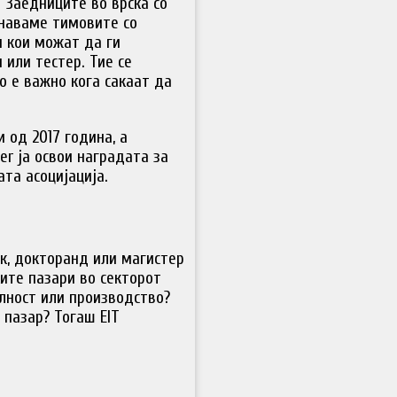
 Заедниците во врска со
знаваме тимовите со
и кои можат да ги
или тестер. Тие се
о е важно кога сакаат да
 од 2017 година, а
ter ја освои наградата за
та асоцијација.
ик, докторанд или магистер
ките пазари во секторот
илност или производство?
 пазар? Тогаш EIT