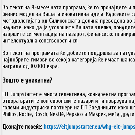
Во текот на 8-месечната програма, ќе го пронајдете и
бизнис модел за Вашата иновативна идеја. Курсевите се
методологијата од Силиконската долина преведена во е
научите: како да ја усовршите Вашата зделка, понудит
извршите сегментација на пазарот, финансиско планир
интелектуална сопственост и сл.
Во текот на програмата ќе добиете поддршка за патув
најдобрите тимови во секоја категорија ќе имаат шанса
награда од 10.000 евра.
Зошто е уникатна?
EIT Jumpstarter е многу селективна, конкурентна програ
отвора вратите кон европските пазари и ги поврзува н
големи индустриски партнери на EIT Заедниците како што
Philips, Roche, Bosch, Nestlé, Pepsico и Maspex, меѓу други
Дознајте повеќе:
https://eitjumpstarter.eu/why-eit-jumps