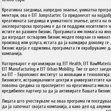
Креативна заедница, напредно знаење, уникатна програ
ментори, ова е EIT Jumpstarter. Со придонесот на најдоб
креативната заедница и уникатното знаење, целта на о
акселераторска програма е да ги поддржи носителите н
истите во развиен бизнис. Програмата им помага на ин
да изградат остварлив бизнис модел поврзан со нивнат
производ или услуга, истата да ја валидира доколку се
бизнис идеја е одржлива, програмата ги охрабруваме да
компанија.
Натпреварот е организиран од EIT Health, EIT RawMaterial
EIT Manufacturing и EIT Urban Mobility. Тие се шест зае
на EIT - Европскиот институт за иновации и технологија
бизнисите, истражувачките центри и универзитетите ка
поволна средина за просперитет на креативната мисла и
кредибилен партнер за да ја активирате Вашата бизнис 
Лицата што учествувале на оваа програма ги поседува
да ја започнат својата компанија, а како дел од алумн