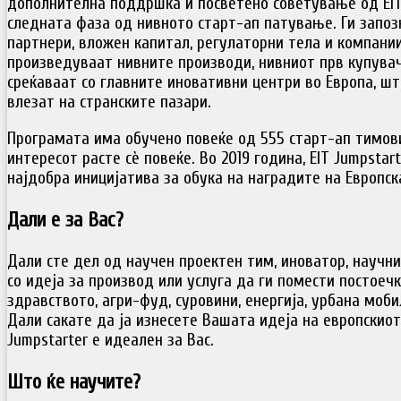
дополнителна поддршка и посветено советување од EIT
следната фаза од нивното старт-ап патување. Ги запо
партнери, вложен капитал, регулаторни тела и компани
произведуваат нивните производи, нивниот прв купувач 
среќаваат со главните иновативни центри во Европа, шт
влезат на странските пазари.
Програмата има обучено повеќе од 555 старт-ап тимови
интересот расте сѐ повеќе. Во 2019 година, EIT Jumpstar
најдобра иницијатива за обука на наградите на Европска
Дали е за Вас?
Дали сте дел од научен проектен тим, иноватор, научн
со идеја за производ или услуга да ги помести постоеч
здравството, агри-фуд, суровини, енергија, урбана моб
Дали сакате да ја изнесете Вашата идеја на европскиот
Jumpstarter е идеален за Вас.
Што ќе научите?