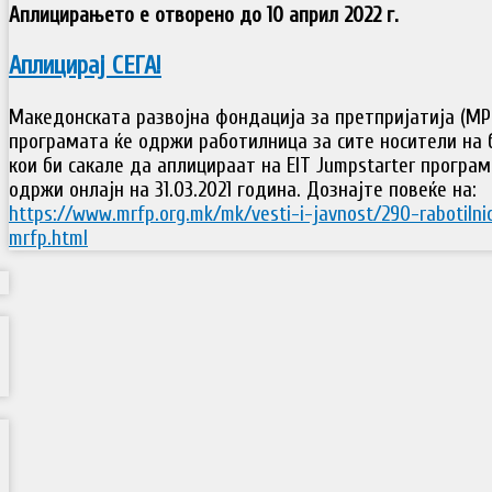
Аплицирањето е отворено до 10 април 2022 г.
Аплицирај СЕГА!
Македонската развојна фондација за претпријатија (МР
програмата ќе одржи работилница за сите носители на
кои би сакале да аплицираат на EIT Jumpstarter програм
одржи онлајн на 31.03.2021 година. Дознајте повеќе на:
https://www.mrfp.org.mk/mk/vesti-i-javnost/290-rabotilni
mrfp.html